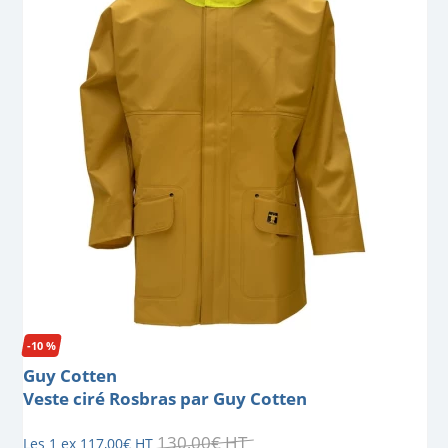
-10 %
Guy Cotten
Veste ciré Rosbras par Guy Cotten
130
,
00
€
HT
Les 1 ex
117
,
00
€
HT