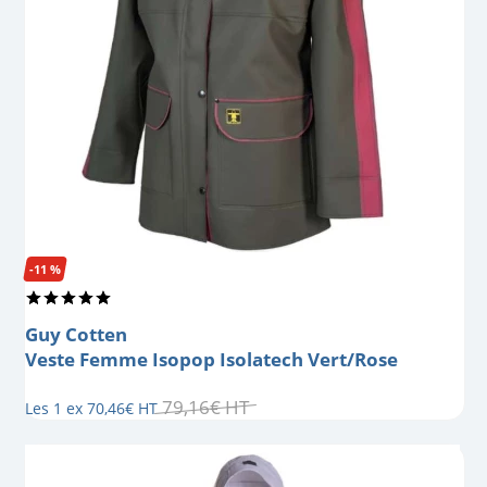
-11 %
Guy Cotten
Veste Femme Isopop Isolatech Vert/Rose
79
,
16
€
HT
Les 1 ex
70
,
46
€
HT