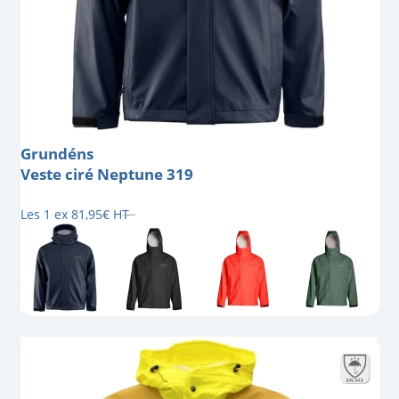
Grundéns
Veste ciré Neptune 319
Les 1 ex
81
,
95
€
HT