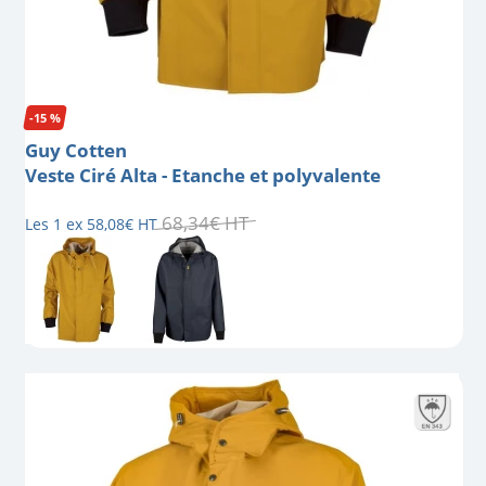
-15 %
Guy Cotten
Veste Ciré Alta - Etanche et polyvalente
68
,
34
€
HT
Les 1 ex
58
,
08
€
HT