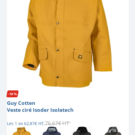
-18 %
Guy Cotten
Veste ciré Isoder Isolatech
76
,
67
€
HT
Les 1 ex
62
,
87
€
HT