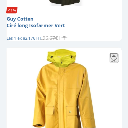
-15 %
Guy Cotten
Ciré long Isofarmer Vert
96
,
67
€
HT
Les 1 ex
82
,
17
€
HT