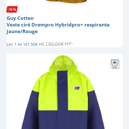
-15 %
Guy Cotten
Veste ciré Drempro Hybridpro+ respirante
Jaune/Rouge
190
,
00
€
HT
Les 1 ex
161
,
50
€
HT