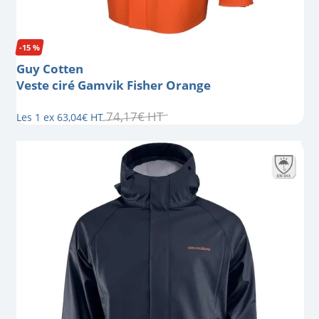
-15 %
Guy Cotten
Veste ciré Gamvik Fisher Orange
74
,
17
€
HT
Les 1 ex
63
,
04
€
HT