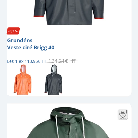
-8,3 %
Grundéns
Veste ciré Brigg 40
124
,
21
€
HT
Les 1 ex
113
,
95
€
HT