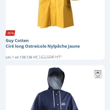
-15 %
Guy Cotten
Ciré long Ostreicole Nylpêche Jaune
162
,
50
€
HT
Les 1 ex
138
,
13
€
HT