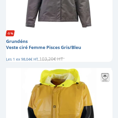
-5 %
Grundéns
Veste ciré Femme Pisces Gris/Bleu
103
,
20
€
HT
Les 1 ex
98
,
04
€
HT