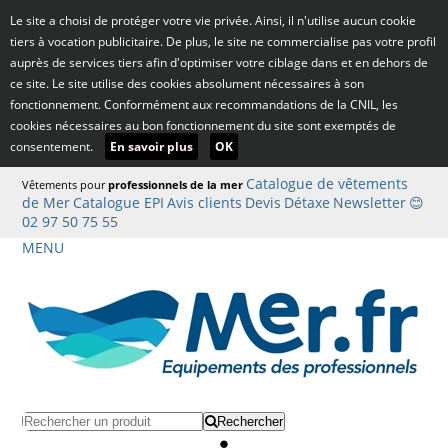
Le site a choisi de protéger votre vie privée. Ainsi, il n'utilise aucun cookie
tiers à vocation publicitaire. De plus, le site ne commercialise pas votre profil
auprès de services tiers afin d'optimiser votre ciblage dans et en dehors de
ce site. Le site utilise des cookies absolument nécessaires à son
fonctionnement. Conformément aux recommandations de la CNIL, les
cookies nécessaires au bon fonctionnement du site sont exemptés de
consentement.
En savoir plus
OK
Catalogue de vêtements
Vêtements pour
professionnels de la mer
de Mer
Catalogue EPI
Avis clients
Devis
Détaxe
Newsletter
😊
02 97 50 75 55
MENU
Rechercher