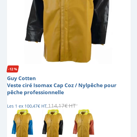
-12 %
Guy Cotten
Veste ciré Isomax Cap Coz / Nylpêche pour
pêche professionnelle
114
,
17
€
HT
Les 1 ex
100
,
47
€
HT