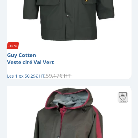
-15 %
Guy Cotten
Veste ciré Val Vert
59
,
17
€
HT
Les 1 ex
50
,
29
€
HT