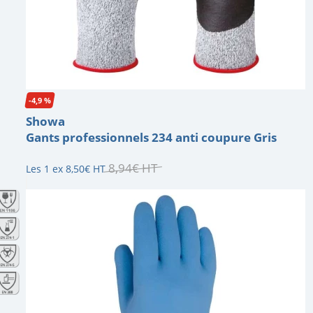
-4,9 %
Showa
Gants professionnels 234 anti coupure Gris
8
,
94
€
HT
Les 1 ex
8
,
50
€
HT