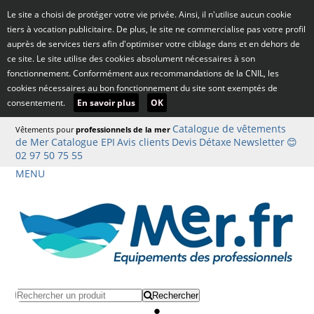
Le site a choisi de protéger votre vie privée. Ainsi, il n'utilise aucun cookie
tiers à vocation publicitaire. De plus, le site ne commercialise pas votre profil
auprès de services tiers afin d'optimiser votre ciblage dans et en dehors de
ce site. Le site utilise des cookies absolument nécessaires à son
fonctionnement. Conformément aux recommandations de la CNIL, les
cookies nécessaires au bon fonctionnement du site sont exemptés de
consentement.
En savoir plus
OK
Catalogue de vêtements
Vêtements pour
professionnels de la mer
de Mer
Catalogue EPI
Avis clients
Devis
Détaxe
Newsletter
😊
02 97 50 75 55
MENU
Rechercher