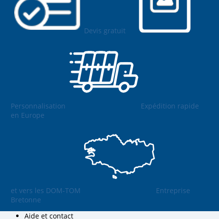
Devis gratuit
Personnalisation
Expédition rapide
en Europe
et vers les DOM-TOM
Entreprise
Bretonne
Aide et contact