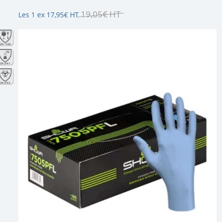
19
,
05
€
HT
Les 1 ex
17
,
95
€
HT