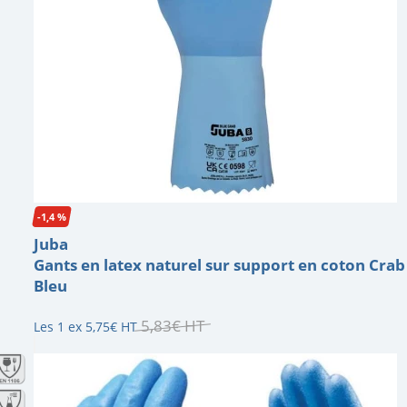
-1,4 %
Juba
Gants en latex naturel sur support en coton Crab
Bleu
5
,
83
€
HT
Les 1 ex
5
,
75
€
HT