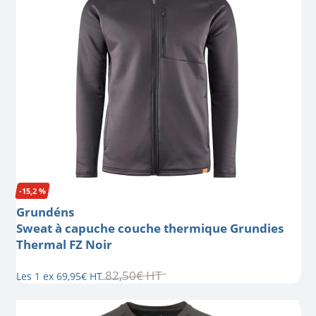
-15,2 %
Grundéns
Sweat à capuche couche thermique Grundies
Thermal FZ Noir
82
,
50
€
HT
Les 1 ex
69
,
95
€
HT