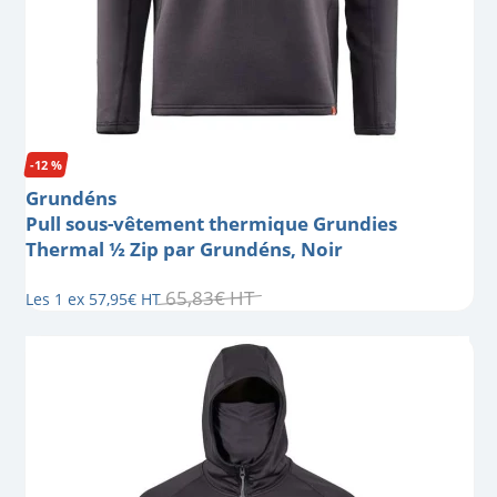
-12 %
Grundéns
Pull sous-vêtement thermique Grundies
Thermal ½ Zip par Grundéns, Noir
65
,
83
€
HT
Les 1 ex
57
,
95
€
HT