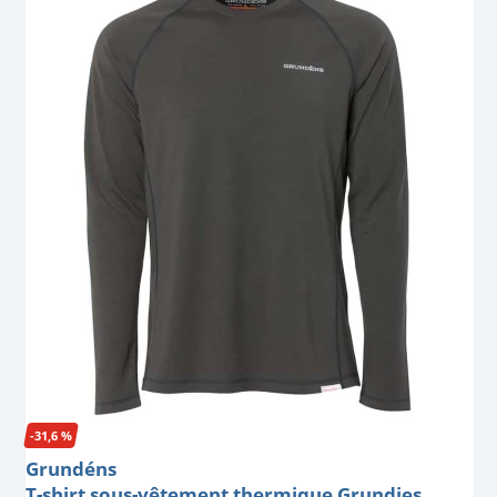
-31,6 %
Grundéns
T-shirt sous-vêtement thermique Grundies