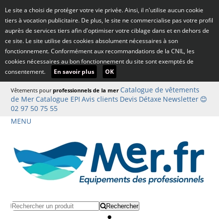
Le site a choisi de protéger votre vie privée. Ainsi, il n'utilise aucun cookie
tiers à vocation publicitaire. De plus, le site ne commercialise pas votre profil
auprès de services tiers afin d'optimiser votre ciblage dans et en dehors de
ce site. Le site utilise des cookies absolument nécessaires à son
fonctionnement. Conformément aux recommandations de la CNIL, les
cookies nécessaires au bon fonctionnement du site sont exemptés de
consentement.
En savoir plus
OK
Catalogue de vêtements
Vêtements pour
professionnels de la mer
de Mer
Catalogue EPI
Avis clients
Devis
Détaxe
Newsletter
😊
02 97 50 75 55
MENU
Rechercher