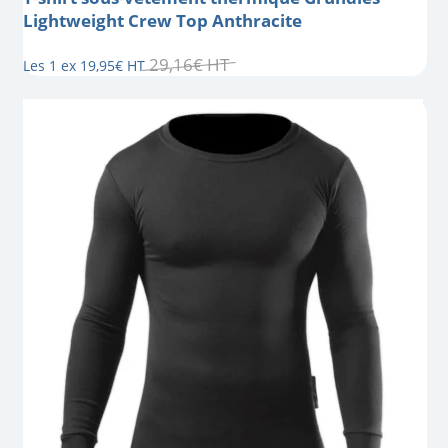
Lightweight Crew Top Anthracite
29
,
16
€
HT
Les 1 ex
19
,
95
€
HT