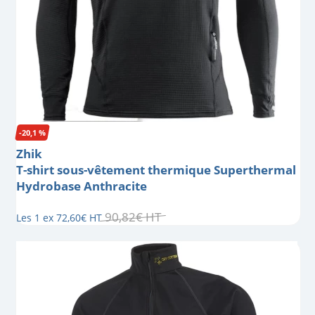
-20,1 %
Zhik
T-shirt sous-vêtement thermique Superthermal
Hydrobase Anthracite
90
,
82
€
HT
Les 1 ex
72
,
60
€
HT