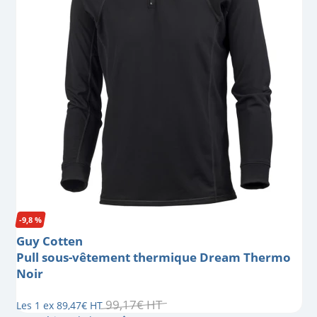
-9,8 %
Guy Cotten
Pull sous-vêtement thermique Dream Thermo
Noir
99
,
17
€
HT
Les 1 ex
89
,
47
€
HT