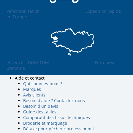
Personnalisation
Expédition rapide
en Europe
et vers les DOM-TOM
Entreprise
Bretonne
Aide et contact
Qui sommes-nous ?
Marques
Avis clients
Besoin d'aide ? Contactez-nous
Besoin d'un devis
Guide des tailles
Comparatif des tissus techniques
Broderie et marquage
Détaxe pour pêcheur professionnel