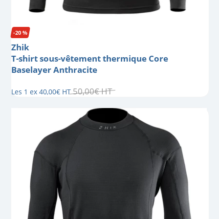
-20 %
Zhik
T-shirt sous-vêtement thermique Core
Baselayer Anthracite
50
,
00
€
HT
Les 1 ex
40
,
00
€
HT