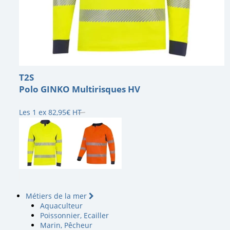
T2S
Polo GINKO Multirisques HV
Les 1 ex
82
,
95
€
HT
Métiers de la mer
Aquaculteur
Poissonnier, Ecailler
Marin, Pêcheur