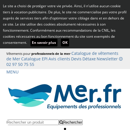
Le site a choisi de protéger votre vie privée. Ainsi, il n'utilise aucun cookie
tiers à vocation publicitaire. De plus, le site ne commercialise pas votre profil
auprès de services tiers afin d'optimiser votre ciblage dans et en dehors de
ce site. Le site utilise des cookies absolument nécessaires à son
fonctionnement. Conformément aux recommandations de la CNIL, les
cookies nécessaires au bon fonctionnement du site sont exemptés de
consentement.
En savoir plus
OK
Catalogue de vêtements
Vêtements pour
professionnels de la mer
de Mer
Catalogue EPI
Avis clients
Devis
Détaxe
Newsletter
😊
02 97 50 75 55
MENU
Rechercher